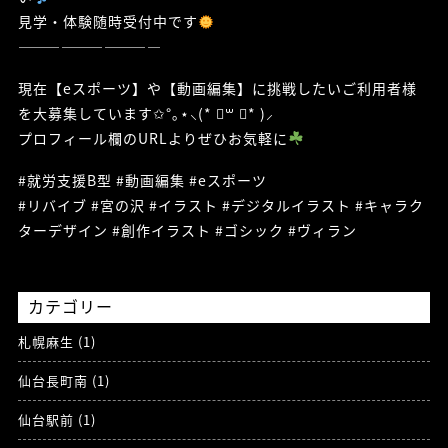
見学・体験随時受付中です
——————————
現在【eスポーツ】や【動画編集】に挑戦したいご利用者様
を大募集しています‪✩°｡⋆⸜(* ॑꒳ ॑* )⸝‬
プロフィール欄のURLよりぜひお気軽に
#就労支援B型 #動画編集 #eスポーツ
#リバイブ #宮の沢 #イラスト #デジタルイラスト #キャラク
ターデザイン #創作イラスト #ゴシック #ヴィラン
カテゴリー
札幌麻生 (1)
仙台長町南 (1)
仙台駅前 (1)