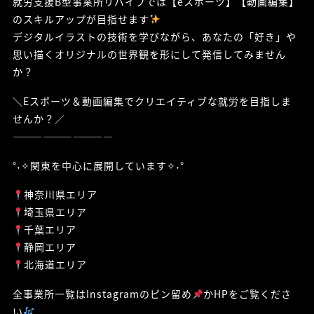
就労支援B型事業所リバイブでは【eスポーツ】【動画編集】
のスキルアップが目指せます
デジタルイラストの技術を学びながら、あなたの「好き」や
思い描くオリジナルの世界観を形にして発信してみません
か？
＼Eスポーツ＆動画編集でクリエイティブな就労を目指しま
せんか？／
——————————
°˖✧関東を中心に展開しています✧˖°
神奈川県エリア
埼玉県エリア
千葉エリア
静岡エリア
北海道エリア
全事業所一覧はInstagramのピン留め
かHPをご覧くださ
い