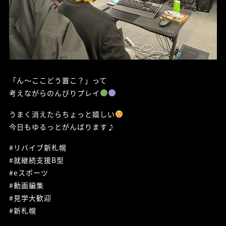
「ん〜ここどう置こ？」って
考えながらのんびりプレイ
うまく消えたらちょっと嬉しい
今日もゆるっとがんばります♪
#リバイブ新札幌
#就継続支援B型
#eスポーツ
#動画編集
#見学大歓迎
#新札幌