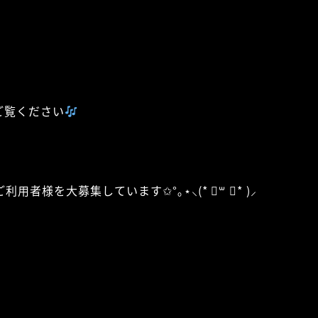
ご覧ください
を大募集しています‪✩°｡⋆⸜(* ॑꒳ ॑* )⸝‬