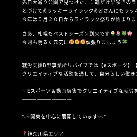
先日大通り公園で見つけた、１輪だけ早咲きのラ
名づけて✌
ラッキーライラック✌
皆さんにもラッ
今年は５月２０日からライラック祭りが始まりま
さあ、札幌もベストシーズン到来です
今週も明るく元気に
頑張りましょう
——————————
就労支援B型事業所リバイブでは【eスポーツ】
クリエイティブな活動を通して、自分らしい働き
＼Eスポーツ＆動画編集でクリエイティブな就労
——————————
°˖✧関東を中心に展開しています✧˖°
神奈川県エリア