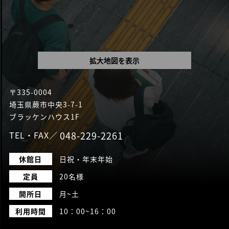
拡大地図を表示
〒335-0004
埼玉県蕨市中央3-7-1
ブラッケンハウス1F
TEL・FAX／
048-229-2261
休館日
日祝・年末年始
定員
20名様
開所日
月~土
利用時間
10：00~16：00