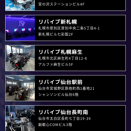
宮の沢ステーションビル4F
リバイブ新札幌
札幌市厚別区厚別中央二条5丁目4-1
新札幌ビル七彩館2F
リバイブ札幌麻生
札幌市北区麻生町4丁目12-8
アルファ麻生ビル5F
リバイブ仙台駅前
仙台市宮城野区鉄砲町西1番地21
シャンソンビル仙台6階
リバイブ仙台長町南
仙台市太白区長町七丁目19-39
副都心COMビル3階