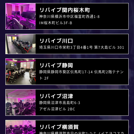
リバイブ関内桜木町
神奈川県横浜市中区福富町西通1-8
IM桜木町ビル3F-B
リバイブ川口
埼玉県川口市栄町3丁目4番1号 第7大島ビル 301
リバイブ静岡
静岡県静岡市葵区伝馬町17-14 伝馬町2階テナン
ト 2F
リバイブ沼津
静岡県沼津市高島町6-3
アゼル沼津ビル 2BC
リバイブ横須賀
神奈川県横須賀市日の出町1-2-7 ノイエヨコスカ